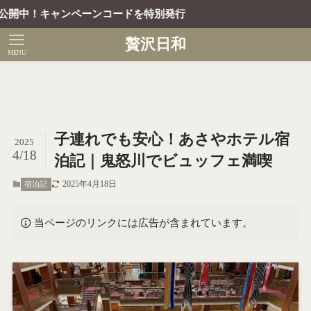
ドを特別発行
贅沢日和
MENU
子連れでも安心！あさやホテル宿
2025
4/18
泊記｜鬼怒川でビュッフェ満喫
2025年4月18日
宿泊記
当ページのリンクには広告が含まれています。