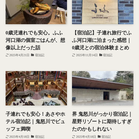
0歳児連れでも安心。ふふ
【宿泊記】子連れ旅行でふ
河口湖の個室ごはんが、想
ふ河口湖に泊まった感想｜
像以上だった話
0歳児との宿泊体験まとめ
2025年4月21日
宿泊記
2025年11月14日
宿泊記
子連れでも安心！あさやホ
界 鬼怒川がっかり宿泊記｜
テル宿泊記｜鬼怒川でビュ
星野リゾートに期待しすぎ
ッフェ満喫
たのかもしれない
2025年4月18日
宿泊記
2025年4月18日
宿泊記