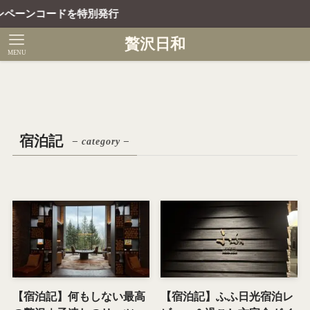
ペーンコードを特別発行
贅沢日和
MENU
宿泊記
– category –
【宿泊記】何もしない最高
【宿泊記】ふふ日光宿泊レ