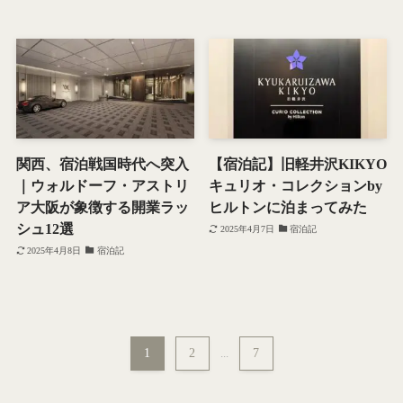
関西、宿泊戦国時代へ突入
【宿泊記】旧軽井沢KIKYO
｜ウォルドーフ・アストリ
キュリオ・コレクションby
ア大阪が象徴する開業ラッ
ヒルトンに泊まってみた
シュ12選
2025年4月7日
宿泊記
2025年4月8日
宿泊記
1
2
...
7