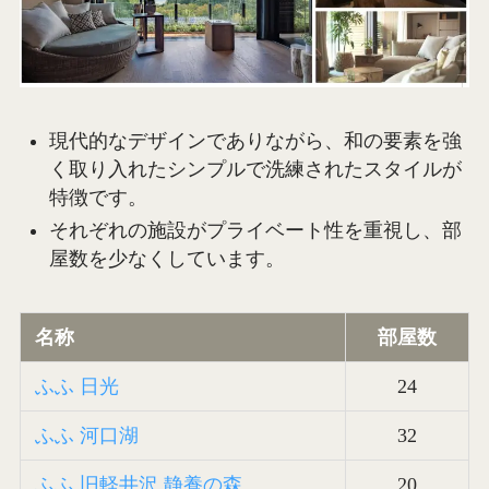
現代的なデザインでありながら、和の要素を強
く取り入れたシンプルで洗練されたスタイルが
特徴です。
それぞれの施設がプライベート性を重視し、部
屋数を少なくしています。
名称
部屋数
ふふ 日光
24
ふふ 河口湖
32
ふふ 旧軽井沢 静養の森
20