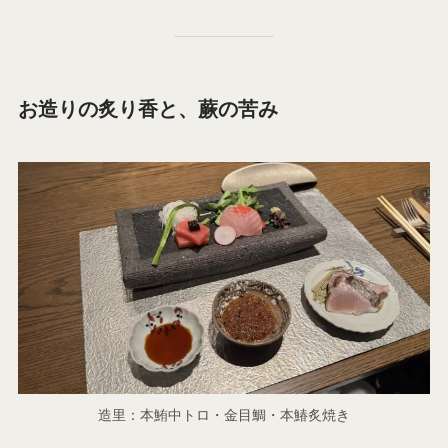
お造りの炙り香と、蕨の苦み
造里：本鮪中トロ・金目鯛・本鰆炙焼き