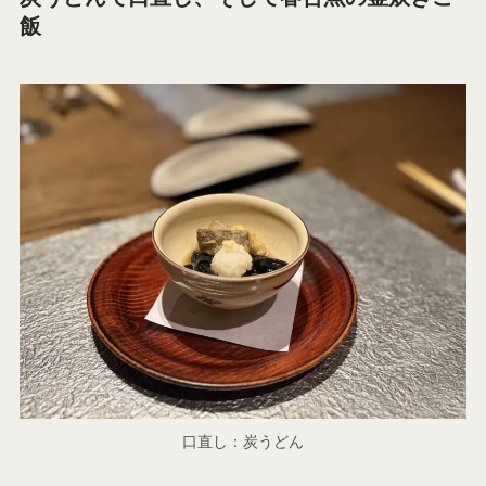
飯
口直し：炭うどん