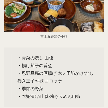
富士五連器の小鉢
・青菜の浸し 山榎
・揚げ茄子の旨煮
・忍野豆腐の厚揚げ 木ノ子餡かけ/だし
巻き玉子/牛肉コロッケ
・季節の野菜
・本鮪漬け/山葵/梅ちりめん山椒