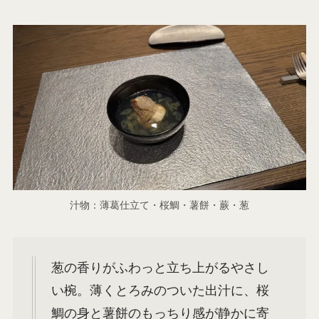
汁物：薄葛仕立て・桜鯛・薯餅・蕨・葱
葱の香りがふわっと立ち上がるやさし
い椀。薄くとろみのついた出汁に、桜
鯛の身と薯餅のもっちり感が静かに寄