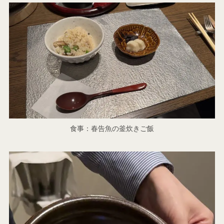
食事：春告魚の釜炊きご飯