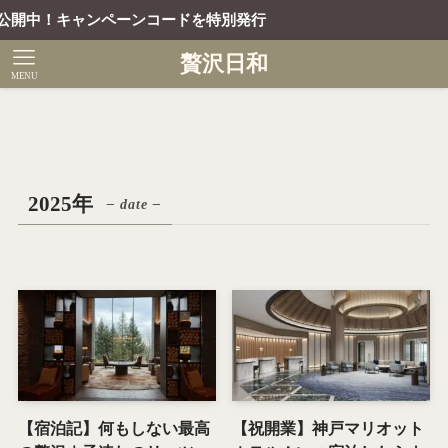
開中！キャンペーンコードを特別発行
贅沢日和
MENU
2025年
– date –
【宿泊記】何もしない最高
【祝開業】神戸マリオット