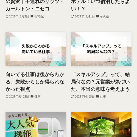
の贅沢｜子連れのリッツ・
ホテル！いつ宿泊したらよ
カールトン・ニセコ
い！？
2025年12月3日
宿泊記
2025年12月1日
その他
向いてる仕事は後からわか
「スキルアップ」って、結
る。失敗からしか得られな
局何なの？元営業が気づい
かった視点
た、本当の意味を考えよう
2025年9月25日
仕事
2025年9月25日
仕事