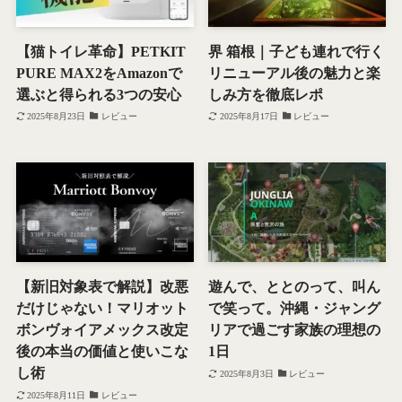
【猫トイレ革命】PETKIT
界 箱根｜子ども連れで行く
PURE MAX2をAmazonで
リニューアル後の魅力と楽
選ぶと得られる3つの安心
しみ方を徹底レポ
2025年8月23日
レビュー
2025年8月17日
レビュー
【新旧対象表で解説】改悪
遊んで、ととのって、叫ん
だけじゃない！マリオット
で笑って。沖縄・ジャング
ボンヴォイアメックス改定
リアで過ごす家族の理想の
後の本当の価値と使いこな
1日
し術
2025年8月3日
レビュー
2025年8月11日
レビュー